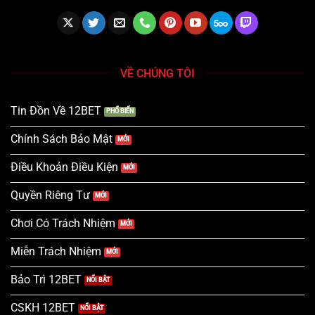
VỀ CHÚNG TÔI
Tin Đồn Về 12BET
Chính Sách Bảo Mật
Điều Khoản Điều Kiện
Quyền Riêng Tư
Chơi Có Trách Nhiệm
Miễn Trách Nhiệm
Bảo Trì 12BET
CSKH 12BET