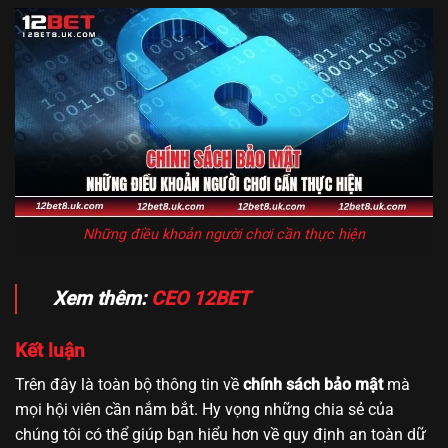
Những điều khoản người chơi cần thực hiện
Xem thêm:
CEO 12BET
Kết luận
Trên đây là toàn bộ thông tin về
chính sách bảo mật
mà
mọi hội viên cần nắm bắt. Hy vọng những chia sẻ của
chúng tôi có thể giúp bạn hiểu hơn về quy định an toàn dữ