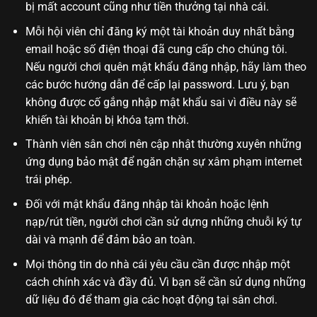
bị mất account cũng như tiền thưởng tại nhà cái.
Mỗi hội viên chỉ đăng ký một tài khoản duy nhất bằng
email hoặc số điện thoại đã cung cấp cho chúng tôi.
Nếu người chơi quên mật khẩu đăng nhập, hãy làm theo
các bước hướng dẫn để cấp lại password. Lưu ý, bạn
không được cố gắng nhập mật khẩu sai vì điều này sẽ
khiến tài khoản bị khóa tạm thời.
Thành viên sân chơi nên cập nhật thường xuyên những
ứng dụng bảo mật để ngăn chặn sự xâm phạm internet
trái phép.
Đối với mật khẩu đăng nhập tài khoản hoặc lệnh
nạp/rút tiền, người chơi cần sử dựng những chuỗi ký tự
dài và mạnh để đảm bảo an toàn.
Mọi thông tin do nhà cái yêu cầu cần được nhập một
cách chính xác và đầy đủ. Vì bạn sẽ cần sử dụng những
dữ liệu đó để tham gia các hoạt động tại sân chơi.