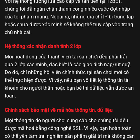
Với hệ thống tường lửa cao cấp và tân tiến tại 12BET,
chúng tôi đã ngăn chặn thành công nhiều cuộc đột nhập
của tội phạm mạng. Ngoài ra, những địa chỉ IP bị trùng lặp
hoặc chưa được xác minh sẽ không thể truy cập vào trang
chủ nhà cái.
Hệ thống xác nhận danh tính 2 lớp
Mọi hoạt động của thành viên tại sân chơi đều phải trải
qua 2 lớp xác minh, đặc biệt là các giao dịch nạp/rút quỹ.
Do đó, chỉ những hội viên chính thức tại sân chơi mới có
thể thực hiện được. Vì vậy, nếu bạn vô tiết lộ thông tin tài
khoản cho người thân hoặc bạn bè thì dữ liệu vẫn được an
toàn.
Chính sách bảo mật về mã hóa thông tin, dữ liệu
Mọi thông tin do người chơi cung cấp cho chúng tôi đều
được mã hoá bằng công nghệ SSL. Vì vậy, bạn hoàn toàn
có thể yên tâm trải nghiệm sản phẩm giải trí mà không cần