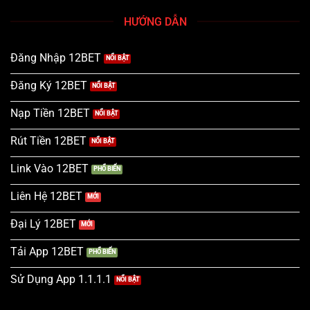
HƯỚNG DẪN
Đăng Nhập 12BET
Đăng Ký 12BET
Nạp Tiền 12BET
Rút Tiền 12BET
Link Vào 12BET
Liên Hệ 12BET
Đại Lý 12BET
Tải App 12BET
Sử Dụng App 1.1.1.1