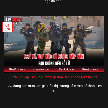
bạn đã bắt...
01
Th8
CS2 Và Top Kèo Cá Cược Hấp Dẫn Bạn Không Nên Bỏ Lỡ
CS2 đang làm mưa làm gió trên thị trường cá cược thể thao điện
tử,...