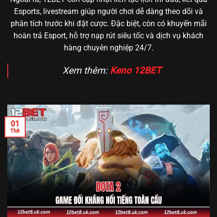
Esports, livestream giúp người chơi dễ dàng theo dõi và
phân tích trước khi đặt cược. Đặc biệt, còn có khuyến mãi
hoàn trả Esport, hỗ trợ nạp rút siêu tốc và dịch vụ khách
hàng chuyên nghiệp 24/7.
Xem thêm:
Keno 12BET
01
Th8