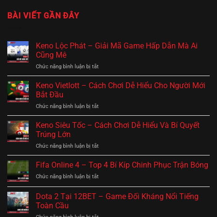
BÀI VIẾT GẦN ĐÂY
Keno Lộc Phát – Giải Mã Game Hấp Dẫn Mà Ai
Cũng Mê
Chức năng bình luận bị tắt
ở
Keno
Lộc
Keno Vietlott – Cách Chơi Dễ Hiểu Cho Người Mới
Phát
Bắt Đầu
–
Chức năng bình luận bị tắt
ở
Giải
Keno
Mã
Vietlott
Keno Siêu Tốc – Cách Chơi Dễ Hiểu Và Bí Quyết
Game
–
Hấp
Trúng Lớn
Cách
Dẫn
Chức năng bình luận bị tắt
ở
Chơi
Mà
Keno
Dễ
Ai
Siêu
Fifa Online 4 – Top 4 Bí Kíp Chinh Phục Trận Bóng
Hiểu
Cũng
Tốc
Cho
Mê
Chức năng bình luận bị tắt
ở
–
Người
Fifa
Cách
Mới
Online
Dota 2 Tại 12BET – Game Đối Kháng Nổi Tiếng
Chơi
Bắt
4
Dễ
Toàn Cầu
Đầu
–
Hiểu