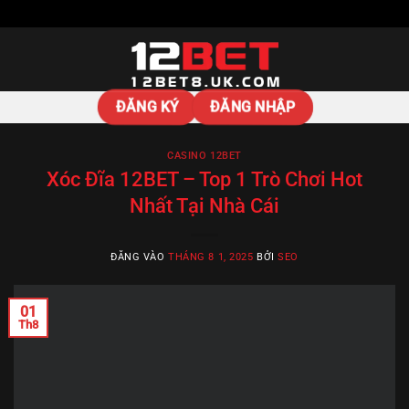
Bỏ
qua
nội
dung
ĐĂNG NHẬP
ĐĂNG KÝ
CASINO 12BET
Xóc Đĩa 12BET – Top 1 Trò Chơi Hot
Nhất Tại Nhà Cái
ĐĂNG VÀO
THÁNG 8 1, 2025
BỞI
SEO
01
Th8