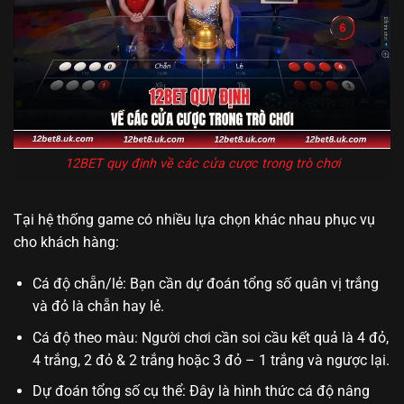
12BET quy định về các cửa cược trong trò chơi
Tại hệ thống game có nhiều lựa chọn khác nhau phục vụ
cho khách hàng:
Cá độ chẵn/lẻ: Bạn cần dự đoán tổng số quân vị trắng
và đỏ là chẵn hay lẻ.
Cá độ theo màu: Người chơi cần soi cầu kết quả là 4 đỏ,
4 trắng, 2 đỏ & 2 trắng hoặc 3 đỏ – 1 trắng và ngược lại.
Dự đoán tổng số cụ thể: Đây là hình thức cá độ nâng