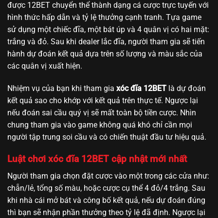
được 12BET chuyển thể thành dạng cá cược trực tuyến với
hình thức hấp dẫn và tỷ lệ thưởng cạnh tranh. Tựa game
sử dụng một chiếc đĩa, một bát úp và 4 quân vị có hai mặt:
trắng và đỏ. Sau khi dealer lắc đĩa, người tham gia sẽ tiến
hành dự đoán kết quả dựa trên số lượng và màu sắc của
các quân vị xuất hiện.
Nhiệm vụ của bạn khi tham gia
xóc đĩa 12BET
là dự đoán
kết quả sao cho khớp với kết quả trên thực tế. Ngược lại
nếu đoán sai cầu quý vị sẽ mất toàn bộ tiền cược. Nhìn
chung tham gia vào game không quá khó chỉ cần mọi
người tập trung soi cầu và có chiến thuật đầu tư hiệu quả.
Luật chơi xóc đĩa 12BET cập nhật mới nhất
Người tham gia chọn đặt cược vào một trong các cửa như:
chẵn/lẻ, tổng số màu, hoặc cược cụ thể 4 đỏ/4 trắng. Sau
khi nhà cái mở bát và công bố kết quả, nếu dự đoán đúng
thì bạn sẽ nhận phần thưởng theo tỷ lệ đã định. Ngược lại