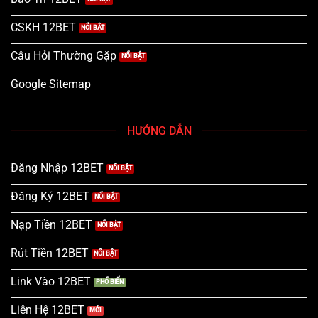
CSKH 12BET
Câu Hỏi Thường Gặp
Google Sitemap
HƯỚNG DẪN
Đăng Nhập 12BET
Đăng Ký 12BET
Nạp Tiền 12BET
Rút Tiền 12BET
Link Vào 12BET
Liên Hệ 12BET