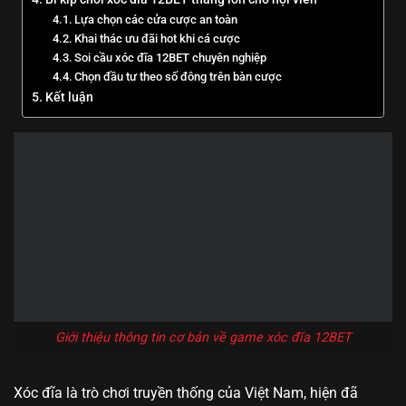
Lựa chọn các cửa cược an toàn
Khai thác ưu đãi hot khi cá cược
Soi cầu xóc đĩa 12BET chuyên nghiệp
Chọn đầu tư theo số đông trên bàn cược
Kết luận
Giới thiệu thông tin cơ bản về game xóc đĩa 12BET
Xóc đĩa là trò chơi truyền thống của Việt Nam, hiện đã