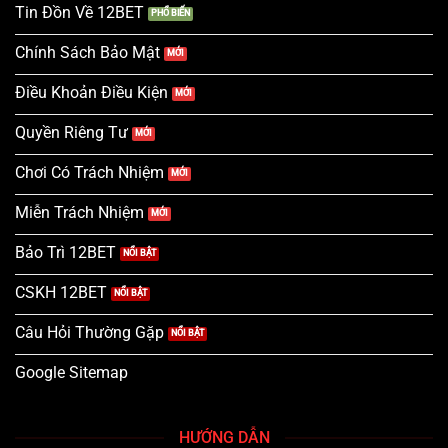
Tin Đồn Về 12BET
Chính Sách Bảo Mật
Điều Khoản Điều Kiện
Quyền Riêng Tư
Chơi Có Trách Nhiệm
Miễn Trách Nhiệm
Bảo Trì 12BET
CSKH 12BET
Câu Hỏi Thường Gặp
Google Sitemap
HƯỚNG DẪN