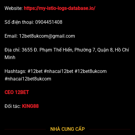
Website:
https://my-istio-logs-database.io/
Số điện thoại: 0904451408
Email:
12bet8ukcom@gmail.com
Địa chỉ: 3655 Đ. Phạm Thế Hiển, Phường 7, Quận 8, Hồ Chí
Minh
Hashtags: #12bet #nhacai12bet #12bet8ukcom
#nhacai12bet8ukcom
CEO 12BET
Đối tác:
KING88
NHÀ CUNG CẤP