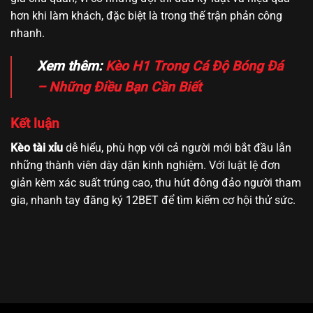
hơn khi làm khách, đặc biệt là trong thế trận phản công
nhanh.
Xem thêm:
Kèo H1 Trong Cá Độ Bóng Đá
– Những Điều Bạn Cần Biết
Kết luận
Kèo tài xỉu
dễ hiểu, phù hợp với cả người mới bắt đầu lẫn
những thành viên dày dặn kinh nghiệm. Với luật lệ đơn
giản kèm xác suất trúng cao, thu hút đông đảo người tham
gia, nhanh tay đăng ký 12BET để tìm kiếm cơ hội thử sức.