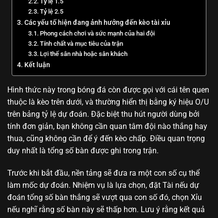
Tỷ lệ 1.5
Tỷ lệ 2.5
Các yếu tố hiện đang ảnh hưởng đến kèo tài xỉu
Phong cách chơi và sức mạnh của hai đội
Tính chất và mục tiêu của trận
Lợi thế sân nhà hoặc sân khách
Kết luận
Hình thức này trong bóng đá còn được gọi với cái tên quen
thuộc là kèo trên dưới, và thường hiển thị bằng ký hiệu O/U
trên bảng tỷ lệ dự đoán. Đặc biệt thu hút người dùng bởi
tính đơn giản, bạn không cần quan tâm đội nào thắng hay
thua, cũng không cần để ý đến kèo chấp. Điều quan trọng
duy nhất là tổng số bàn được ghi trong trận.
Trước khi bắt đầu, nền tảng sẽ đưa ra một con số cụ thể
làm mốc dự đoán. Nhiệm vụ là lựa chọn, đặt Tài nếu dự
đoán tổng số bàn thắng sẽ vượt qua con số đó, chọn Xỉu
nếu nghĩ rằng số bàn này sẽ thấp hơn. Lưu ý rằng kết quả