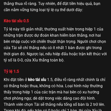
thắng thua rõ ràng. Tuy nhiên, để đặt tiền hiệu quả, bạn
cần nắm vững từng loại tỷ lệ cụ thể dưới đây:
Kèo tài xỉu 0.5
Tỷ lệ này tối giản nhất, thường xuất hiện trong hiệp 1 của
những trận được dự đoán khan hiếm bàn thắng, nơi hai
bên nhập cuộc với chiến thuật thận trọng. Người chơi chọn
cửa Tài sẽ chỉ thắng nếu có ít nhất 1 bàn được ghi trong
thời gian đó. Ngược lại, nếu hiệp đấu hoặc trận kết thúc với
tỷ số là 0-0, cửa Xỉu thắng toàn bộ.
Tỷ lệ 1.5
Khi đặt tiền ở
kèo tài xỉu
1.5, điều rõ ràng nhất chính là chỉ
có thắng hoặc thua, không có hòa. Loại hình này thường
thấy trong hiệp 1 của các trận mà hai bên có xu hướng
chơi phòng ngự, dè dặt trong việc dâng cao đội hình.
Thành viên chọn Tài sẽ thắng nếu tổng số bàn là 2 trở lên.
Trong khi đó, nếu trận có 0 hoặc chỉ 1 bàn, thì cửa Xỉu là