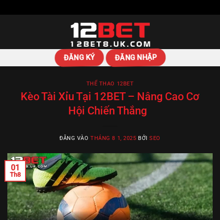
Bỏ
qua
nội
dung
ĐĂNG NHẬP
ĐĂNG KÝ
THỂ THAO 12BET
Kèo Tài Xỉu Tại 12BET – Nâng Cao Cơ
Hội Chiến Thắng
ĐĂNG VÀO
THÁNG 8 1, 2025
BỞI
SEO
01
Th8