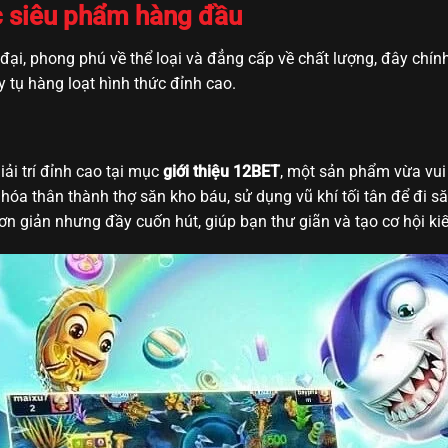
c siêu phẩm hàng đầu
ại, phong phú về thể loại và đẳng cấp về chất lượng, đây chín
y tụ hàng loạt hình thức đỉnh cao.
ải trí đỉnh cao tại mục
giới thiệu 12BET
, một sản phẩm vừa vui 
i hóa thân thành thợ săn kho báu, sử dụng vũ khí tối tân để đi
n giản nhưng đầy cuốn hút, giúp bạn thư giãn và tạo cơ hội kiế