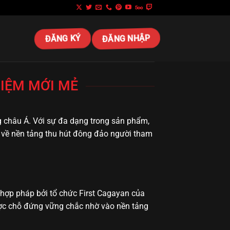
ĐĂNG NHẬP
ĐĂNG KÝ
HIỆM MỚI MẺ
g châu Á. Với sự đa dạng trong sản phẩm,
 về nền tảng thu hút đông đảo người tham
 hợp pháp bởi tổ chức First Cagayan của
được chỗ đứng vững chắc nhờ vào nền tảng