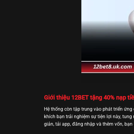
Giới thiệu 12BET tặng 40% nạp ti
Hệ thống còn tập trung vào phát triển ứng
khích bạn trải nghiệm sự tiện lợi này, tung
giản, tải app, đăng nhập và thêm vốn, bạn