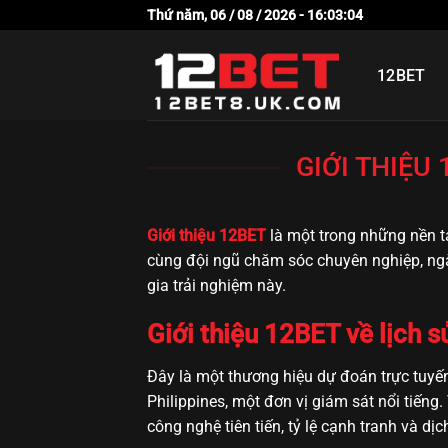
Bỏ
Thứ năm, 06 / 08 / 2026 - 16:03:05
qua
nội
12BET
dung
GIỚI THIỆU
Giới thiệu 12BET
là một trong những nền t
cùng đội ngũ chăm sóc chuyên nghiệp, ng
gia trải nghiệm này.
Giới thiệu 12BET về lịch s
Đây là một thương hiệu dự đoán trực tuyế
Philippines, một đơn vị giám sát nổi tiến
công nghệ tiên tiến, tỷ lệ cạnh tranh và dị