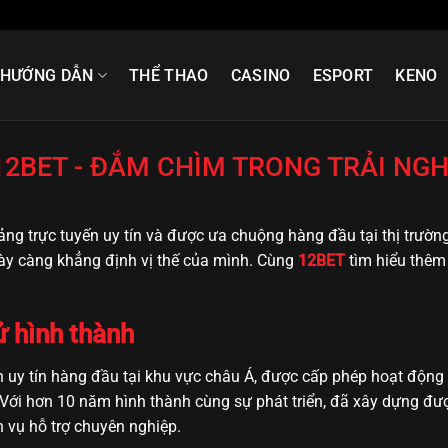
HƯỚNG DẪN
THỂ THAO
CASINO
ESPORT
KENO
 12BET - ĐẮM CHÌM TRONG TRẢI NG
ảng trực tuyến uy tín và được ưa chuộng hàng đầu tại thị trườn
ày càng khẳng định vị thế của mình. Cùng
12BET
tìm hiểu thêm
ử hình thành
n uy tín hàng đầu tại khu vực châu Á, được cấp phép hoạt động
g. Với hơn 10 năm hình thành cùng sự phát triển, đã xây dựng 
ch vụ hỗ trợ chuyên nghiệp.