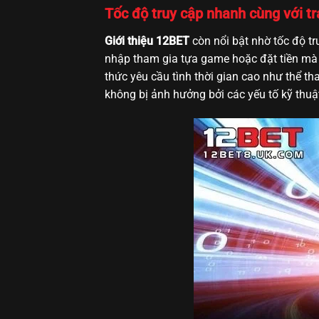
Tốc độ truy cập nhanh cùng với t
Giới thiệu 12BET
còn nổi bật nhờ tốc độ t
nhập tham gia tựa game hoặc đặt tiền mà k
thức yêu cầu tình thời gian cao như thể th
không bị ảnh hưởng bởi các yếu tố kỹ thu